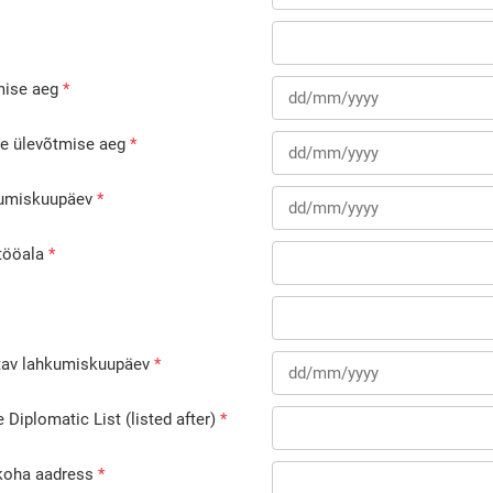
ise aeg
e ülevõtmise aeg
kumiskuupäev
tööala
atav lahkumiskuupäev
e Diplomatic List (listed after)
koha aadress