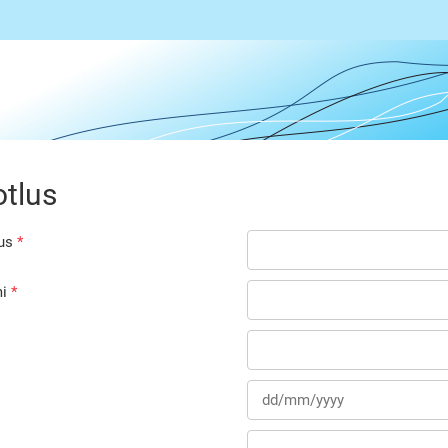
otlus
us
i