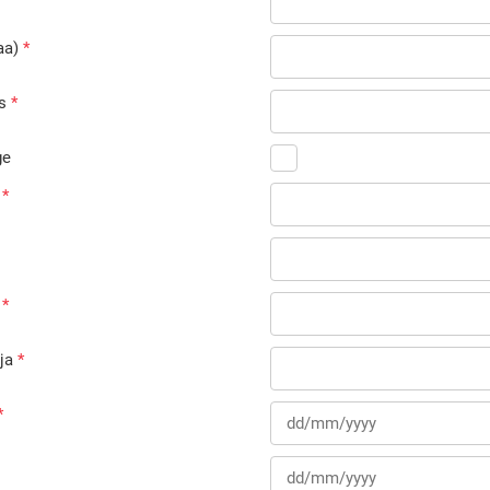
aa)
s
ge
ja