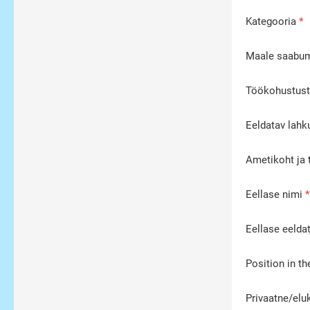
Kategooria
Maale saabum
Töökohustust
Eeldatav lah
Ametikoht ja 
Eellase nimi
Eellase eeld
Position in th
Privaatne/elu