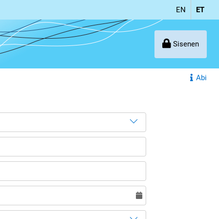
EN
ET
Sisenen
Abi