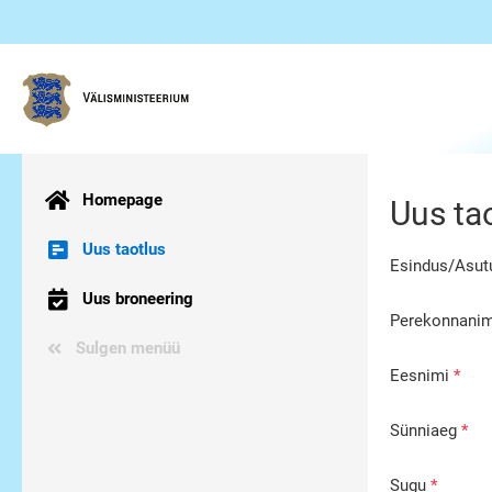
Homepage
Uus ta
Uus taotlus
Esindus/Asut
Uus broneering
Perekonnanim
Sulgen menüü
Eesnimi
Sünniaeg
Sugu