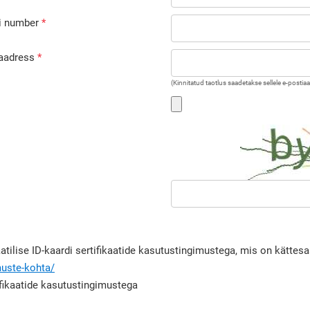
ni number
 aadress
(Kinnitatud taotlus saadetakse sellele e-postiaa
atilise ID-kaardi sertifikaatide kasutustingimustega, mis on kätte
muste-kohta/
fikaatide kasutustingimustega